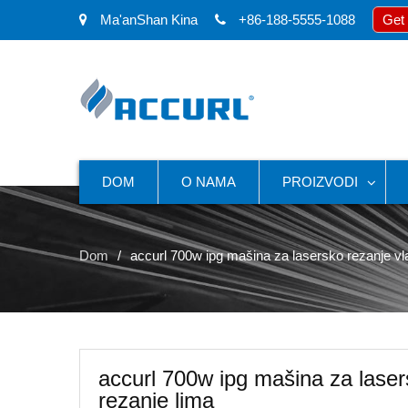
Ma'anShan Kina
+86-188-5555-1088
Get
DOM
O NAMA
PROIZVODI
Dom
accurl 700w ipg mašina za lasersko rezanje v
accurl 700w ipg mašina za lase
rezanje lima