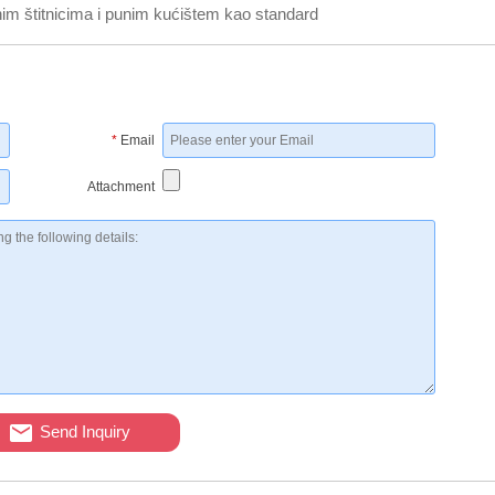
im štitnicima i punim kućištem kao standard
*
Email
Attachment
Send Inquiry