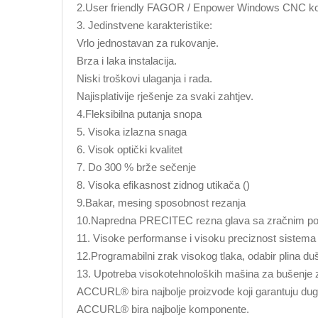
2.User friendly FAGOR / Enpower Windows CNC kont
3. Jedinstvene karakteristike:
Vrlo jednostavan za rukovanje.
Brza i laka instalacija.
Niski troškovi ulaganja i rada.
Najisplativije rješenje za svaki zahtjev.
4.Fleksibilna putanja snopa
5. Visoka izlazna snaga
6. Visok optički kvalitet
7. Do 300 % brže sečenje
8. Visoka efikasnost zidnog utikača ()
9.Bakar, mesing sposobnost rezanja
10.Napredna PRECITEC rezna glava sa zračnim p
11. Visoke performanse i visoku preciznost sistema
12.Programabilni zrak visokog tlaka, odabir plina duš
13. Upotreba visokotehnoloških mašina za bušenje z
ACCURL® bira najbolje proizvode koji garantuju dug
ACCURL® bira najbolje komponente.