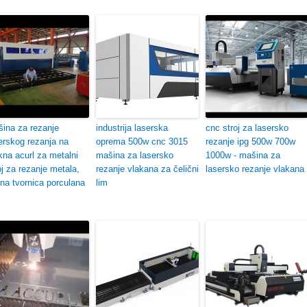
ina za rezanje
industrija laserska
cnc stroj za lasersko
erskog rezanja na
oprema 500w cnc 3015
rezanje ipg 500w 700w
kna acurl za metalni
mašina za lasersko
1000w - mašina za
oj za rezanje metala,
rezanje vlakana za čelični
lasersko rezanje vlakana
ena tvornica porculana
lim