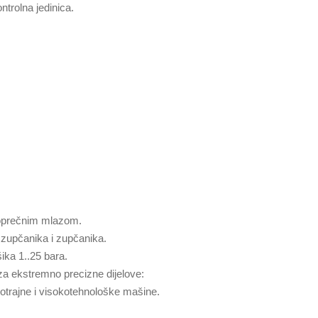
rolna jedinica.
oprečnim mlazom.
 zupčanika i zupčanika.
ika 1..25 bara.
a ekstremno precizne dijelove:
otrajne i visokotehnološke mašine.