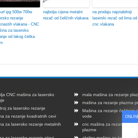
url ipg 500w 700w
najbolja cijena metalni
na prodaju najstabilniji
ersko rezanje
rezač od čeličnih vlakana
laserski rezač od lima od
knastih vlakana - CNC
cnc vlakana
ina za lasersko
anje od lakog čelika
m
olja CNC mašina za lasersko
mala mašina za rezanje pl
nje
mašina za rezanje plazma pr
troj za lasersko rezanje
Mašina za rezanje čeličnim
a za rezanje kvadratnih cevi
vode
ONLIN
a za lasersko rezanje metalnih
cnc mašina za rezanje pla
plazme
a za lasersko rezanje cijevi
akrilna mašina za lasersko r