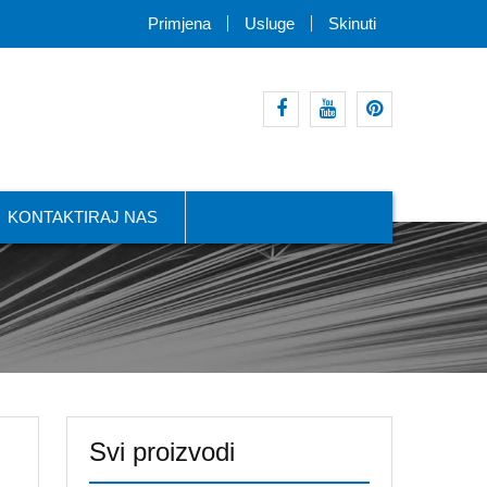
Primjena
Usluge
Skinuti
facebook
youtube
pinterest
KONTAKTIRAJ NAS
Svi proizvodi