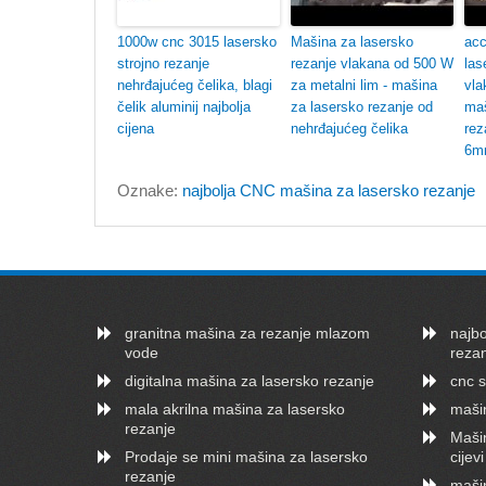
1000w cnc 3015 lasersko
Mašina za lasersko
acc
strojno rezanje
rezanje vlakana od 500 W
las
nehrđajućeg čelika, blagi
za metalni lim - mašina
vla
čelik aluminij najbolja
za lasersko rezanje od
maš
cijena
nehrđajućeg čelika
rez
6m
Oznake:
najbolja CNC mašina za lasersko rezanje
granitna mašina za rezanje mlazom
najb
vode
reza
digitalna mašina za lasersko rezanje
cnc s
mala akrilna mašina za lasersko
mašin
rezanje
Mašin
Prodaje se mini mašina za lasersko
cijevi
rezanje
mašin