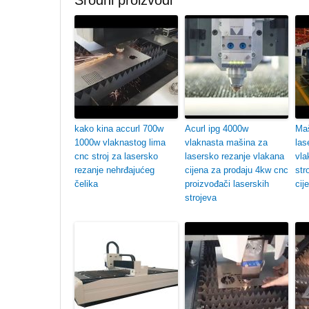
Srodni proizvodi
kako kina accurl 700w
Acurl ipg 4000w
Maš
1000w vlaknastog lima
vlaknasta mašina za
las
cnc stroj za lasersko
lasersko rezanje vlakana
vla
rezanje nehrđajućeg
cijena za prodaju 4kw cnc
str
čelika
proizvođači laserskih
cij
strojeva