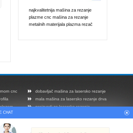
najkvalitetnija mašina za rezanje
plazme cnc mašina za rezanje
metalnih materijala plazma rezač
azmom cnc
dobavljač mašina za lasersko rezanje
ofila
mala mašina za lasersko rezanje drva
 mlazom
proizvodi za lasersko rezanje
E CHAT
cnc stroj za rezanje cijevi
zmom
mini stroj za rezanje plazmom cnc
ezanje