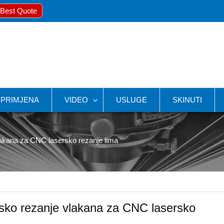
 Best Quote
PRIMJENA
VIDEO
USLUGE
SKINUTI
lakana za CNC lasersko rezanje lima
rsko rezanje vlakana za CNC lasersko