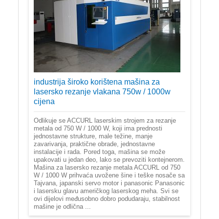
industrija široko korištena mašina za
lasersko rezanje vlakana 750w / 1000w
cijena
Odlikuje se ACCURL laserskim strojem za rezanje
metala od 750 W / 1000 W, koji ima prednosti
jednostavne strukture, male težine, manje
zavarivanja, praktične obrade, jednostavne
instalacije i rada. Pored toga, mašina se može
upakovati u jedan deo, lako se prevoziti kontejnerom.
Mašina za lasersko rezanje metala ACCURL od 750
W / 1000 W prihvaća uvožene šine i teške nosače sa
Tajvana, japanski servo motor i panasonic Panasonic
i lasersku glavu američkog laserskog meha. Svi se
ovi dijelovi međusobno dobro podudaraju, stabilnost
mašine je odlična ...