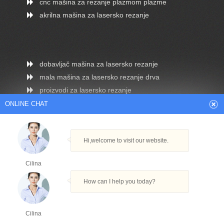
cnc mašina za rezanje plazmom plazme
akrilna mašina za lasersko rezanje
dobavljač mašina za lasersko rezanje
mala mašina za lasersko rezanje drva
proizvodi za lasersko rezanje
cnc stroj za rezanje cijevi
ONLINE CHAT
mini stroj za rezanje plazmom cnc
Hi,welcome to visit our website.
Cilina
Arabic
Dutch
English
French
How can I help you today?
German
Italian
Japanese
Persian
Portuguese
Russian
Spanish
Turkish
Cilina
Thai