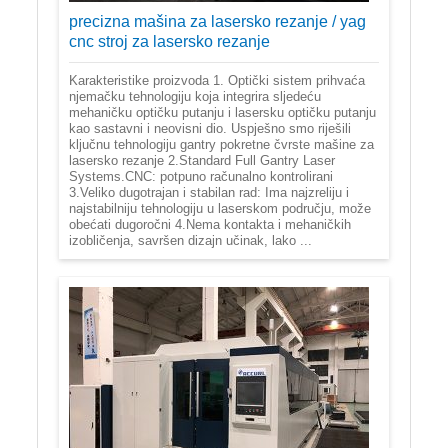
precizna mašina za lasersko rezanje / yag
cnc stroj za lasersko rezanje
Karakteristike proizvoda 1. Optički sistem prihvaća
njemačku tehnologiju koja integrira sljedeću
mehaničku optičku putanju i lasersku optičku putanju
kao sastavni i neovisni dio. Uspješno smo riješili
ključnu tehnologiju gantry pokretne čvrste mašine za
lasersko rezanje 2.Standard Full Gantry Laser
Systems.CNC: potpuno računalno kontrolirani
3.Veliko dugotrajan i stabilan rad: Ima najzreliju i
najstabilniju tehnologiju u laserskom području, može
obećati dugoročni 4.Nema kontakta i mehaničkih
izobličenja, savršen dizajn učinak, lako ...