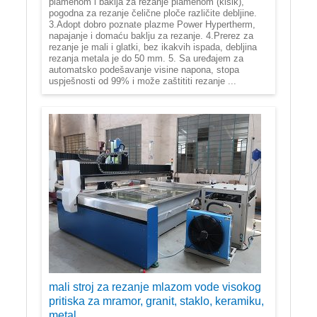
plamenom i baklja za rezanje plamenom (kisik),
pogodna za rezanje čelične ploče različite debljine.
3.Adopt dobro poznate plazme Power Hypertherm,
napajanje i domaću baklju za rezanje. 4.Prerez za
rezanje je mali i glatki, bez ikakvih ispada, debljina
rezanja metala je do 50 mm. 5. Sa uređajem za
automatsko podešavanje visine napona, stopa
uspješnosti od 99% i može zaštititi rezanje ...
mali stroj za rezanje mlazom vode visokog
pritiska za mramor, granit, staklo, keramiku,
metal