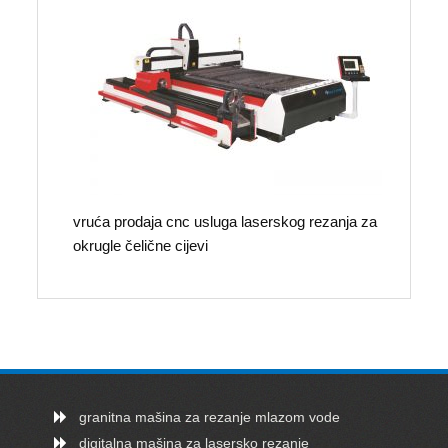
vruća prodaja cnc usluga laserskog rezanja za
okrugle čelične cijevi
granitna mašina za rezanje mlazom vode
digitalna mašina za lasersko rezanje