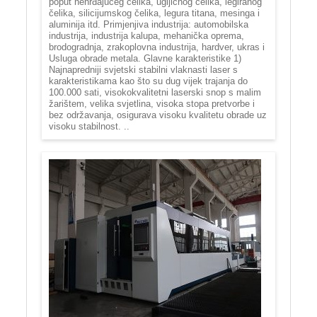
poput nehrđajućeg čelika, ugljičnog čelika, legiranog
čelika, silicijumskog čelika, legura titana, mesinga i
aluminija itd. Primjenjiva industrija: automobilska
industrija, industrija kalupa, mehanička oprema,
brodogradnja, zrakoplovna industrija, hardver, ukras i
Usluga obrade metala. Glavne karakteristike 1)
Najnapredniji svjetski stabilni vlaknasti laser s
karakteristikama kao što su dug vijek trajanja do
100.000 sati, visokokvalitetni laserski snop s malim
žarištem, velika svjetlina, visoka stopa pretvorbe i
bez održavanja, osigurava visoku kvalitetu obrade uz
visoku stabilnost. ..