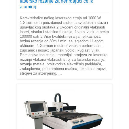
lasersko rezanje za nehrđajući čelik
aluminij
Karakteristike našeg laserskog stroja od 1000 W
1.Stabilnost i pouzdanost sistema svjetlosnih staza i
upravljačkog sustava 2.Uvođeni originalni vlaknasti
laseri, visoka i stabilna funkcija, životni vijek je preko
100000 sati 3.Više kvaliteta rezanja i efikasnost,
brzina rezanja do 80m / min. sa izgledom i lijepom
oštricom. 4.German reduktor visokih performansi,
zupčanik i nosač; japanski vodič i kuglasti vijak.
Primjenjiva industrija i materijali strojeva za lasersko
rezanje vlakana vlaknasti stroj za lasersko rezanje:
rezanje metala, proizvodnja električnih prekidača,
zrakoplovna, prehrambena mašina, tekstilni strojevi,
strojevi za inženjering, ...