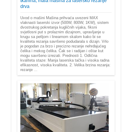
tkanina, mala mašina za lasersko rezanje
drva
Uvod o mašini Mašina prihvaća uvezeni MAX
vlaknasti laserski izvor (500W, 800W, 1KW), sistem
dvostrukog pokretanja kugličnih vijaka, fiksni
svjetlosni put s prolaznim dizajnom, upravljanje u
krugu sa petljom i linearnom skalom kako bi se
kvaliteta rezanja savršeno podudarala s dizajn. Vrlo
je pogodan za brzo i precizno rezanje nehrđajućeg
čelika i mekog čelika. Čak se i radijan i oštar kut
mogu savršeno izrezati. Prednosti 1. Odlična
kvaliteta staze: Manja laserska tačka i visoka radna
efikasnost, visoka kvaliteta. 2. Velika brzina rezanja:
rezanje ...