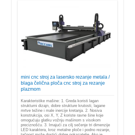
mini cnc stroj za lasersko rezanje metala /
blaga čelična ploča cnc stroj za rezanje
plazmom
Karakteristike mašine: 1. Greda koristi lagan
strukturni dizajn, dobre strukture krutosti, lagane
mrtve težine i male inercije kretanja. 2. Nosiva
konstrukcija, osi X, Y, Z koriste ravne šine koje
omogućuju glatku vožnju mašinom s visokom
preciznošću. 3. Imajući za cilj sečenje tri dimenzije
LED karaktera, kroz metalne ploče i podno rezanje,
tačnost može dostići dobre pokazatelje. Ako je