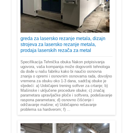
greda za lasersko rezanje metala, dizajn
strojeva za lasersko rezanje metala,
prodaja laserskih rezača za metal
Specifikacija Tehnička obuka Nakon potpisivanja
ugovora, vaša kompanija može dogovoriti tehnologa
da dođe u našu fabriku kako bi naučio osnovna
znanja o opremi i osnovnim osnovama rada, dovoljno
vremena za obuku oko 1-3 dana, sadržaj obuke je
sljedeći: a) Uobičajeni trening softver za crtanje; b)
Mašinske i uključene procedure obuke; c) značaj
parametara upravljačke ploče i softvera, podešavanje
raspona parametara; d) osnovno čišćenje i
održavanje mašine; e) Uobičajeno rešavanje
problema sa hardverom; f) ...