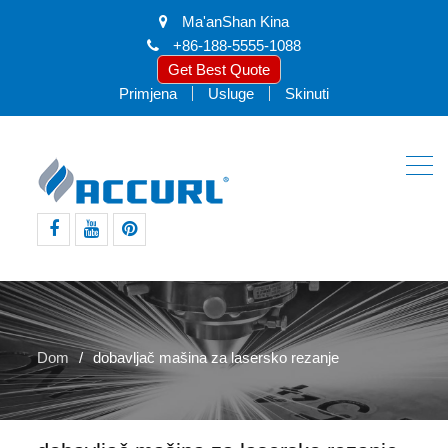
Ma'anShan Kina
+86-188-5555-1088
Get Best Quote
Primjena
Usluge
Skinuti
facebook
youtube
pinterest
Dom
dobavljač mašina za lasersko rezanje