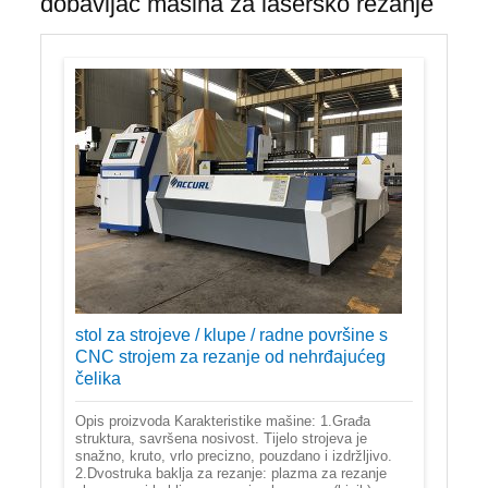
dobavljač mašina za lasersko rezanje
stol za strojeve / klupe / radne površine s
CNC strojem za rezanje od nehrđajućeg
čelika
Opis proizvoda Karakteristike mašine: 1.Građa
struktura, savršena nosivost. Tijelo strojeva je
snažno, kruto, vrlo precizno, pouzdano i izdržljivo.
2.Dvostruka baklja za rezanje: plazma za rezanje