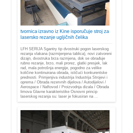
tvornica izravno iz Kine isporučuje stroj za
lasersko rezanje ugljičnih čelika
LFH SERIJA Sgantry tip dvostruki pogon laserskog
rezanja vlakana (razmijenjena tablica), novi zatvoreni
dizajn, dvostruka brza razmjena, dok se obrađuje
rubno rezanje, brzo, mali prorez, glatki presjek, lak
rad, mala potrošnja energije, pogodno za velike
količine kontinuirana obrada, ističući konkurentske
prednosti. Primjenjiva industrija Industrija Strojevi i
oprema / Obrada rezervnih dijelova / Autodijelovi /
Aerospace / Naftovod / Proizvodnja dizala / Obrada
limova Glavne karakteristike Osnovni princip
laserskog rezanja su: laser je fokusiran na ...