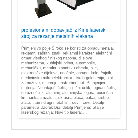
profesionalni dobavljač iz Kine laserski
stroj za rezanje metalnih vlakana
Primjenjivo polje Široko se koristi za obradu metala,
reklamni zaštitni znak, reklamni karakter, električni
ormar visokog / niskog napona, dijelove
mehanizama, kuhinjski pribor, automobile,
mehaničku, metalnu zanatsku obradu, pile,
elektroničke dijelove, naočale, oprugu, kola, čajnik,
medicinsku mikroelektroniku , tvrda galanterija, alat
za noževe, mjerenje, instrument itd. Primjenjivi
materijal Nehrđajući čelik, ugljični čelik, legirani čelik,
opružni čelik, aluminij, aluminijska legura, pocinčani
lim, cinkalumzalutit, ukrasna ploča, bakar, srebro,
zlato, titan i drugi metal lim, cevi i cevi. Detalji
parametra Uzorak Brzi detalji Primjena: Stanje
laserskog rezanja: Novi tip lasera: ...