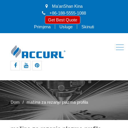
Ma'anShan Kina
+86-188-5555-1088
Get Best Quote
Primjena
Usluge
Skinuti
facebook
youtube
pinterest
Dom
mašina za rezanje plazma profila