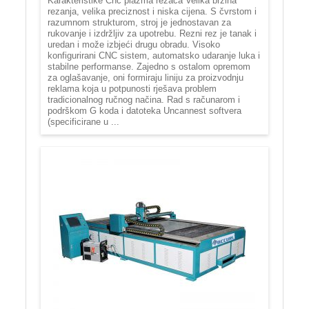
Karakteristike Cnc plazma rezača Velika brzina
rezanja, velika preciznost i niska cijena. S čvrstom i
razumnom strukturom, stroj je jednostavan za
rukovanje i izdržljiv za upotrebu. Rezni rez je tanak i
uredan i može izbjeći drugu obradu. Visoko
konfigurirani CNC sistem, automatsko udaranje luka i
stabilne performanse. Zajedno s ostalom opremom
za oglašavanje, oni formiraju liniju za proizvodnju
reklama koja u potpunosti rješava problem
tradicionalnog ručnog načina. Rad s računarom i
podrškom G koda i datoteka Uncannest softvera
(specificirane u ...