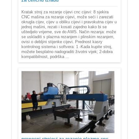
Kratak stroj za rezanje cijevi cnc cijevi: 8 sjekira
CNC mašina za rezanje cijevi, može seći i zarezati
okrugla cijev, cijev u obliku cijevi i pravokutna cijev u
jednoj mašini, rezati i kosati zajedno kako bi se
uštedjelo vrijeme, sve do AWS. Način rezanja: može
se uskladiti s plazma rezanjem i plinskim rezanjem,
ovisi o debljini stijenke cijevi. Prednost kasry
kontrolnog sistema i softvera: 1 -Kada kupite stroj,
možete besplatno nadograditi životni vijek; 2-dobra
kompatibilnost, podrška ...