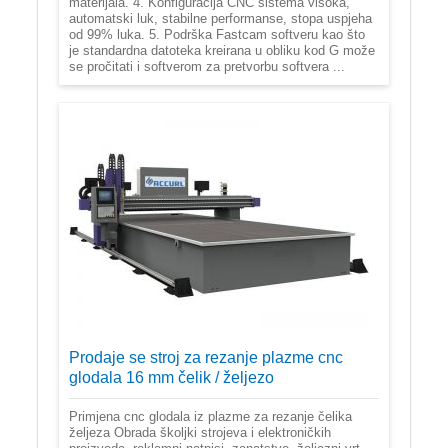
materijala. 4. Konfiguracija CNC sistema visoka,
automatski luk, stabilne performanse, stopa uspjeha
od 99% luka. 5. Podrška Fastcam softveru kao što
je standardna datoteka kreirana u obliku kod G može
se pročitati i softverom za pretvorbu softvera ...
Prodaje se stroj za rezanje plazme cnc
glodala 16 mm čelik / željezo
Primjena cnc glodala iz plazme za rezanje čelika
željeza Obrada školjki strojeva i elektroničkih