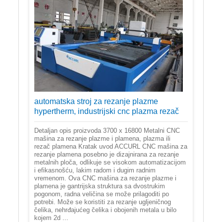
automatska stroj za rezanje plazme
hypertherm, industrijski cnc plazma rezač
Detaljan opis proizvoda 3700 x 16800 Metalni CNC
mašina za rezanje plazme i plamena, plazma ili
rezač plamena Kratak uvod ACCURL CNC mašina za
rezanje plamena posebno je dizajnirana za rezanje
metalnih ploča, odlikuje se visokom automatizacijom
i efikasnošću, lakim radom i dugim radnim
vremenom. Ova CNC mašina za rezanje plazme i
plamena je gantrijska struktura sa dvostrukim
pogonom, radna veličina se može prilagoditi po
potrebi. Može se koristiti za rezanje ugljeničnog
čelika, nehrđajućeg čelika i obojenih metala u bilo
kojem 2d ...