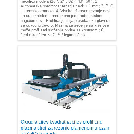
nekoliko modela (16 ", 24", 32 ", 48", 60 ", 2.
Automatska preciznost rezanja cevi: + 1 mm; 3. PLC
sistemska kontrola; 4. Visoko efikasno rezanje cevi
sa automatskim samo-merenjem, automatskim
nagibom cevi; Profiliranje linija preseka i za glavnu i
za odvodnu cev; 5. Mašina za sečenje sa više ose
može profilisati složenije obrise sa konusom ; 6.
široko korišten za C. S / legirani čelik ...
Okrugla cijev kvadratna cijev profil cnc
plazma stroj za rezanje plamenom urezan
za čeličnu izradu