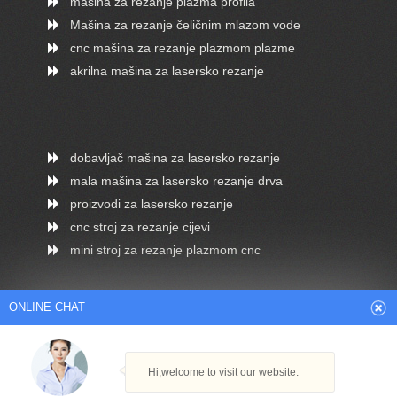
mašina za rezanje plazma profila
Mašina za rezanje čeličnim mlazom vode
cnc mašina za rezanje plazmom plazme
akrilna mašina za lasersko rezanje
dobavljač mašina za lasersko rezanje
mala mašina za lasersko rezanje drva
proizvodi za lasersko rezanje
cnc stroj za rezanje cijevi
mini stroj za rezanje plazmom cnc
ONLINE CHAT
Arabic
Dutch
English
French
Hi,welcome to visit our website.
German
Italian
Japanese
Persian