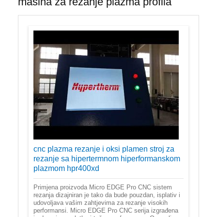
mašina za rezanje plazma profila
cnc plazma rezanje i oksi plamen stroj za
rezanje sa hipertermnom hiperformanskom
plazmom hpr400xd
Primjena proizvoda Micro EDGE Pro CNC sistem
rezanja dizajniran je tako da bude pouzdan, isplativ i
udovoljava vašim zahtjevima za rezanje visokih
performansi. Micro EDGE Pro CNC serija izgrađena