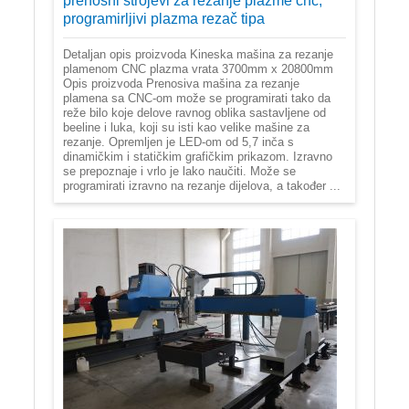
prenosni strojevi za rezanje plazme cnc,
programirljivi plazma rezač tipa
Detaljan opis proizvoda Kineska mašina za rezanje
plamenom CNC plazma vrata 3700mm x 20800mm
Opis proizvoda Prenosiva mašina za rezanje
plamena sa CNC-om može se programirati tako da
reže bilo koje delove ravnog oblika sastavljene od
beeline i luka, koji su isti kao velike mašine za
rezanje. Opremljen je LED-om od 5,7 inča s
dinamičkim i statičkim grafičkim prikazom. Izravno
se prepoznaje i vrlo je lako naučiti. Može se
programirati izravno na rezanje dijelova, a također ...