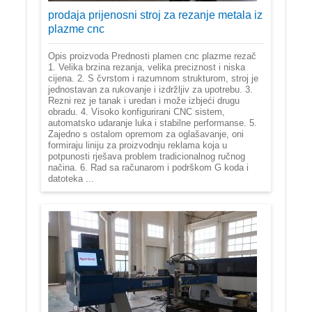
prodaja prijenosni stroj za rezanje metala iz
plazme cnc
Opis proizvoda Prednosti plamen cnc plazme rezač
1. Velika brzina rezanja, velika preciznost i niska
cijena. 2. S čvrstom i razumnom strukturom, stroj je
jednostavan za rukovanje i izdržljiv za upotrebu. 3.
Rezni rez je tanak i uredan i može izbjeći drugu
obradu. 4. Visoko konfigurirani CNC sistem,
automatsko udaranje luka i stabilne performanse. 5.
Zajedno s ostalom opremom za oglašavanje, oni
formiraju liniju za proizvodnju reklama koja u
potpunosti rješava problem tradicionalnog ručnog
načina. 6. Rad sa računarom i podrškom G koda i
datoteka ...