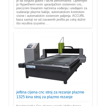
je da osigura glatke i tačne performanse. Opremljen
je Hypertherm-ovim upravljačkim sistemom cnc,
preciznim linearnim načinima vođenja i uređajem za
sudaranje plazme baklje, automatskom kontrolom
visine i automatskim sistemom paljenja. ACCURL
baza sastoji se od zavarenih profila po celoj dužini
što rezultira izuzetno ...
jeftina cijena cnc stroj za rezanje plazme
1325 kina stroj za plazmo rezanje