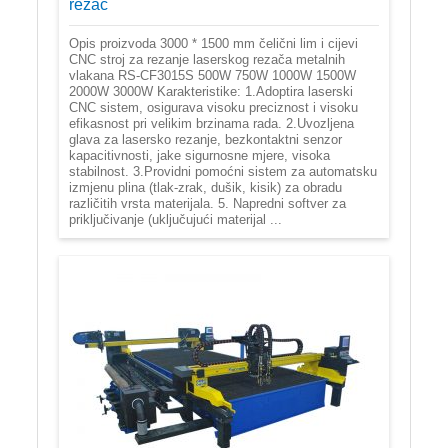
rezač
Opis proizvoda 3000 * 1500 mm čelični lim i cijevi
CNC stroj za rezanje laserskog rezača metalnih
vlakana RS-CF3015S 500W 750W 1000W 1500W
2000W 3000W Karakteristike: 1.Adoptira laserski
CNC sistem, osigurava visoku preciznost i visoku
efikasnost pri velikim brzinama rada. 2.Uvozljena
glava za lasersko rezanje, bezkontaktni senzor
kapacitivnosti, jake sigurnosne mjere, visoka
stabilnost. 3.Providni pomoćni sistem za automatsku
izmjenu plina (tlak-zrak, dušik, kisik) za obradu
različitih vrsta materijala. 5. Napredni softver za
priključivanje (uključujući materijal ...