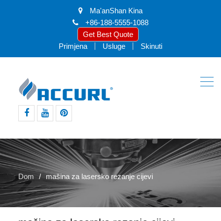
Ma'anShan Kina
+86-188-5555-1088
Get Best Quote
Primjena
Usluge
Skinuti
facebook
youtube
pinterest
Dom
mašina za lasersko rezanje cijevi