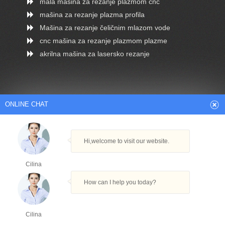
mala mašina za rezanje plazmom cnc
mašina za rezanje plazma profila
Mašina za rezanje čeličnim mlazom vode
cnc mašina za rezanje plazmom plazme
akrilna mašina za lasersko rezanje
dobavljač mašina za lasersko rezanje
ONLINE CHAT
mala mašina za lasersko rezanje drva
proizvodi za lasersko rezanje
Hi,welcome to visit our website.
cnc stroj za rezanje cijevi
mini stroj za rezanje plazmom cnc
Cilina
How can I help you today?
Cilina
Arabic
Dutch
English
French