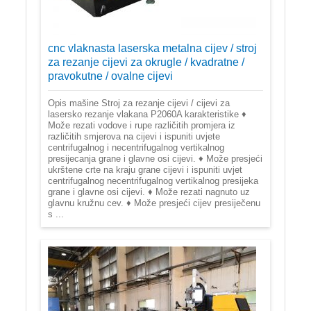
cnc vlaknasta laserska metalna cijev / stroj
za rezanje cijevi za okrugle / kvadratne /
pravokutne / ovalne cijevi
Opis mašine Stroj za rezanje cijevi / cijevi za
lasersko rezanje vlakana P2060A karakteristike ♦
Može rezati vodove i rupe različitih promjera iz
različitih smjerova na cijevi i ispuniti uvjete
centrifugalnog i necentrifugalnog vertikalnog
presijecanja grane i glavne osi cijevi. ♦ Može presjeći
ukrštene crte na kraju grane cijevi i ispuniti uvjet
centrifugalnog necentrifugalnog vertikalnog presijeka
grane i glavne osi cijevi. ♦ Može rezati nagnuto uz
glavnu kružnu cev. ♦ Može presjeći cijev presiječenu
s ...