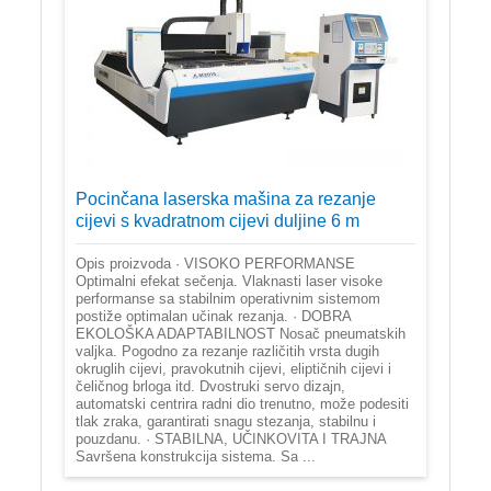
Pocinčana laserska mašina za rezanje
cijevi s kvadratnom cijevi duljine 6 m
Opis proizvoda · VISOKO PERFORMANSE
Optimalni efekat sečenja. Vlaknasti laser visoke
performanse sa stabilnim operativnim sistemom
postiže optimalan učinak rezanja. · DOBRA
EKOLOŠKA ADAPTABILNOST Nosač pneumatskih
valjka. Pogodno za rezanje različitih vrsta dugih
okruglih cijevi, pravokutnih cijevi, eliptičnih cijevi i
čeličnog brloga itd. Dvostruki servo dizajn,
automatski centrira radni dio trenutno, može podesiti
tlak zraka, garantirati snagu stezanja, stabilnu i
pouzdanu. · STABILNA, UČINKOVITA I TRAJNA
Savršena konstrukcija sistema. Sa ...