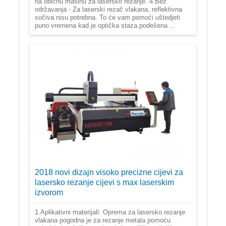
na običnu mašinu za lasersko rezanje. 4.Bez
održavanja - Za laserski rezač vlakana, reflektivna
sočiva nisu potrebna. To će vam pomoći uštedjeti
puno vremena kad je optička staza podešena ...
2018 novi dizajn visoko precizne cijevi za
lasersko rezanje cijevi s max laserskim
izvorom
1.Aplikativni materijali: Oprema za lasersko rezanje
vlakana pogodna je za rezanje metala pomoću