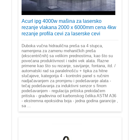
Acurl ipg 4000w mašina za lasersko
rezanje vlakana 2000 x 6000mm cena 4kw
rezanje profila cevi za laserske cevi
Duboka vučna hidraulična preša sa 4 stupca,
namenjena za zamenu mehaničkih preša
(ekscentričnih) sa velikim prednostima, kao što su
povećana produktivnost i radni vek alata. Razne
primene kao što su rezanje, savijanje, fontana, itd. /
automatski rad sa paralelnošću + tipka za hitne
slučajeve, kategorija 4 - kontrolni panel s ručnim
nadjačavanjem za promjenu i podešavanje alata -
tečaj podešavanja za induktivni senzor s finom
podešavanjem - regulacija pritiska prekidačem
pritiska - građevina od karbonskog čelika ASTM A36
- ekstremna epoksidna boja - jedna godina garancije ,
sa ...