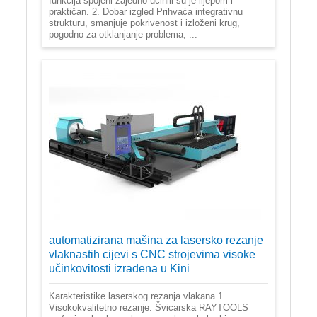
funkcija spojeni zajedno učinili su je lijepom i
praktičan. 2. Dobar izgled Prihvaća integrativnu
strukturu, smanjuje pokrivenost i izloženi krug,
pogodno za otklanjanje problema, ...
automatizirana mašina za lasersko rezanje
vlaknastih cijevi s CNC strojevima visoke
učinkovitosti izrađena u Kini
Karakteristike laserskog rezanja vlakana 1.
Visokokvalitetno rezanje: Švicarska RAYTOOLS