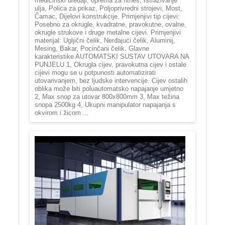
medicinski uređaji, oprema za fitnes, Istraživanje
ulja, Polica za prikaz, Poljoprivredni strojevi, Most,
Čamac, Dijelovi konstrukcije. Primjenjivi tip cijevi:
Posebno za okrugle, kvadratne, pravokutne, ovalne,
okrugle strukove i druge metalne cijevi. Primjenjivi
materijal: Ugljični čelik, Nerđajući čelik, Aluminij,
Mesing, Bakar, Pocinčani čelik. Glavne
karakteristike AUTOMATSKI SUSTAV UTOVARA NA
PUNJELU 1, Okrugla cijev, pravokutna cijev i ostale
cijevi mogu se u potpunosti automatizirati
utovarivanjem, bez ljudske intervencije. Cijev ostalih
oblika može biti poluautomatsko napajanje umjetno
2, Max snop za utovar 800x800mm 3, Max težina
snopa 2500kg 4, Ukupni manipulator napajanja s
okvirom i žicom ...