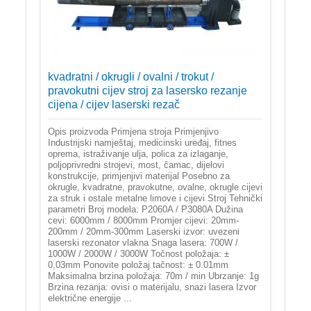
kvadratni / okrugli / ovalni / trokut /
pravokutni cijev stroj za lasersko rezanje
cijena / cijev laserski rezač
Opis proizvoda Primjena stroja Primjenjivo
Industrijski namještaj, medicinski uređaj, fitnes
oprema, istraživanje ulja, polica za izlaganje,
poljoprivredni strojevi, most, čamac, dijelovi
konstrukcije, primjenjivi materijal Posebno za
okrugle, kvadratne, pravokutne, ovalne, okrugle cijevi
za struk i ostale metalne limove i cijevi Stroj Tehnički
parametri Broj modela: P2060A / P3080A Dužina
cevi: 6000mm / 8000mm Promjer cijevi: 20mm-
200mm / 20mm-300mm Laserski izvor: uvezeni
laserski rezonator vlakna Snaga lasera: 700W /
1000W / 2000W / 3000W Točnost položaja: ±
0,03mm Ponovite položaj tačnost: ± 0.01mm
Maksimalna brzina položaja: 70m / min Ubrzanje: 1g
Brzina rezanja: ovisi o materijalu, snazi lasera Izvor
električne energije ...