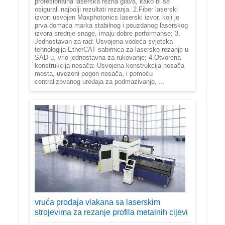
profesionalna laserska rezna glava, kako bi se
osigurali najbolji rezultati rezanja. 2.Fiber laserski
izvor: usvojen Maxphotonics laserski izvor, koji je
prva domaća marka stabilnog i pouzdanog laserskog
izvora srednje snage, imaju dobre performanse; 3.
Jednostavan za rad: Usvojena vodeća svjetska
tehnologija EtherCAT sabirnica za lasersko rezanje u
SAD-u, vrlo jednostavna za rukovanje; 4.Otvorena
konstrukcija nosača: Usvojena konstrukcija nosača
mosta, uvezeni pogon nosača, i pomoću
centralizovanog uređaja za podmazivanje, ...
vruća prodaja vlakana sa laserskim
strojevima za rezanje profila metalnih cijevi