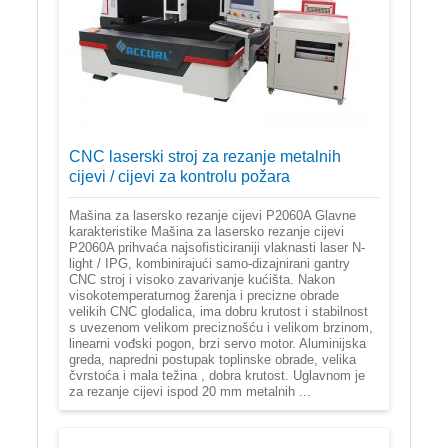
CNC laserski stroj za rezanje metalnih
cijevi / cijevi za kontrolu požara
Mašina za lasersko rezanje cijevi P2060A Glavne
karakteristike Mašina za lasersko rezanje cijevi
P2060A prihvaća najsofisticiraniji vlaknasti laser N-
light / IPG, kombinirajući samo-dizajnirani gantry
CNC stroj i visoko zavarivanje kućišta. Nakon
visokotemperaturnog žarenja i precizne obrade
velikih CNC glodalica, ima dobru krutost i stabilnost
s uvezenom velikom preciznošću i velikom brzinom,
linearni vođski pogon, brzi servo motor. Aluminijska
greda, napredni postupak toplinske obrade, velika
čvrstoća i mala težina , dobra krutost. Uglavnom je
za rezanje cijevi ispod 20 mm metalnih ...