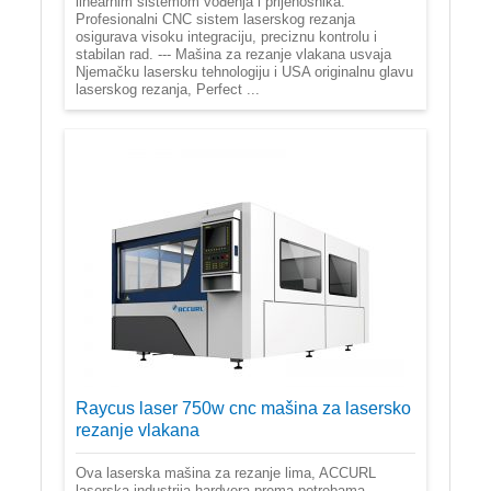
linearnim sistemom vođenja i prijenosnika.
Profesionalni CNC sistem laserskog rezanja
osigurava visoku integraciju, preciznu kontrolu i
stabilan rad. --- Mašina za rezanje vlakana usvaja
Njemačku lasersku tehnologiju i USA originalnu glavu
laserskog rezanja, Perfect ...
Raycus laser 750w cnc mašina za lasersko
rezanje vlakana
Ova laserska mašina za rezanje lima, ACCURL
laserska industrija hardvera prema potrebama