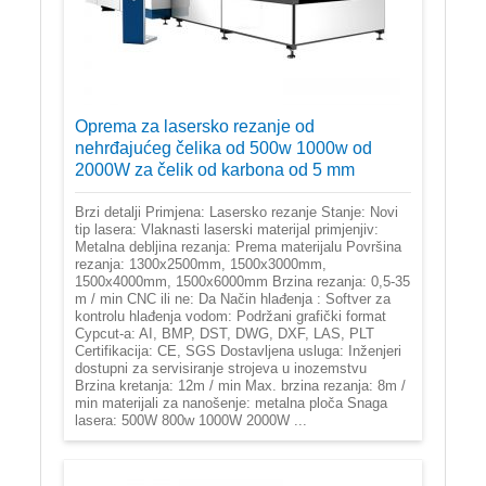
Oprema za lasersko rezanje od
nehrđajućeg čelika od 500w 1000w od
2000W za čelik od karbona od 5 mm
Brzi detalji Primjena: Lasersko rezanje Stanje: Novi
tip lasera: Vlaknasti laserski materijal primjenjiv:
Metalna debljina rezanja: Prema materijalu Površina
rezanja: 1300x2500mm, 1500x3000mm,
1500x4000mm, 1500x6000mm Brzina rezanja: 0,5-35
m / min CNC ili ne: Da Način hlađenja : Softver za
kontrolu hlađenja vodom: Podržani grafički format
Cypcut-a: AI, BMP, DST, DWG, DXF, LAS, PLT
Certifikacija: CE, SGS Dostavljena usluga: Inženjeri
dostupni za servisiranje strojeva u inozemstvu
Brzina kretanja: 12m / min Max. brzina rezanja: 8m /
min materijali za nanošenje: metalna ploča Snaga
lasera: 500W 800w 1000W 2000W ...