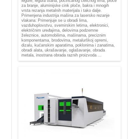
legure, legura titana, pocinčanog čeličnog lima, ploče
za branje, aluminijske cink ploče, bakra i mnogih
vrsta rezanja metalnih materijala i tako dalje.
Primenjena industrija mašina za lasersko rezanje
vlakana: Primenjuje se u obradi lima,
vazduhoplovstvu, svemirskim letima, elektronici,
električnim uređajima, delovima podzemne
železnice, automobilima, mašinama, preciznim
komponentama, brodovima, metalurškoj opremi,
dizalu, kućanskim aparatima, poklonima i zanatima,
obradi alata, ukrašavanje, oglašavanje, obrada
metala, inostrana obrada raznih proizvoda ...