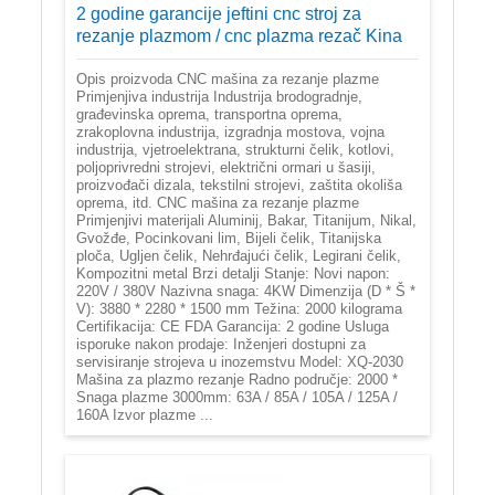
2 godine garancije jeftini cnc stroj za
rezanje plazmom / cnc plazma rezač Kina
Opis proizvoda CNC mašina za rezanje plazme
Primjenjiva industrija Industrija brodogradnje,
građevinska oprema, transportna oprema,
zrakoplovna industrija, izgradnja mostova, vojna
industrija, vjetroelektrana, strukturni čelik, kotlovi,
poljoprivredni strojevi, električni ormari u šasiji,
proizvođači dizala, tekstilni strojevi, zaštita okoliša
oprema, itd. CNC mašina za rezanje plazme
Primjenjivi materijali Aluminij, Bakar, Titanijum, Nikal,
Gvožđe, Pocinkovani lim, Bijeli čelik, Titanijska
ploča, Ugljen čelik, Nehrđajući čelik, Legirani čelik,
Kompozitni metal Brzi detalji Stanje: Novi napon:
220V / 380V Nazivna snaga: 4KW Dimenzija (D * Š *
V): 3880 * 2280 * 1500 mm Težina: 2000 kilograma
Certifikacija: CE FDA Garancija: 2 godine Usluga
isporuke nakon prodaje: Inženjeri dostupni za
servisiranje strojeva u inozemstvu Model: XQ-2030
Mašina za plazmo rezanje Radno područje: 2000 *
Snaga plazme 3000mm: 63A / 85A / 105A / 125A /
160A Izvor plazme ...