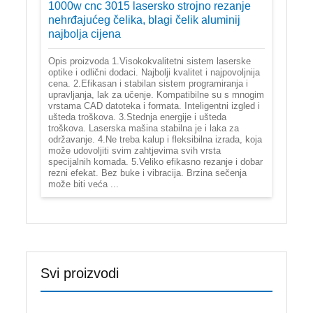
1000w cnc 3015 lasersko strojno rezanje
nehrđajućeg čelika, blagi čelik aluminij
najbolja cijena
Opis proizvoda 1.Visokokvalitetni sistem laserske
optike i odlični dodaci. Najbolji kvalitet i najpovoljnija
cena. 2.Efikasan i stabilan sistem programiranja i
upravljanja, lak za učenje. Kompatibilne su s mnogim
vrstama CAD datoteka i formata. Inteligentni izgled i
ušteda troškova. 3.Stednja energije i ušteda
troškova. Laserska mašina stabilna je i laka za
održavanje. 4.Ne treba kalup i fleksibilna izrada, koja
može udovoljiti svim zahtjevima svih vrsta
specijalnih komada. 5.Veliko efikasno rezanje i dobar
rezni efekat. Bez buke i vibracija. Brzina sečenja
može biti veća ...
Svi proizvodi