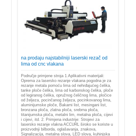
na prodaju najstabilniji laserski rezač od
lima od cnc vlakana
Područje primjene stroja 1.Aplikativni materijali:
Oprema za lasersko rezanje vlakana pogodna je za
rezanje metala pomoću lima od nehrđajućeg čelika,
tanke ploče čelika, lima od karbonskog čelika, ploče
od legiranog čelika, opružnog čeličnog lima, pločice
od željeza, pocinčanog željeza, pocinkovanog lima,
aluminijumske ploče, Bakarni list, mesingani list,
bronzana ploča, zlatna ploča, srebrna ploča,
titanijumska ploča, metalni lim, metalna ploča, cijevi
i cijevi, itd. 2. Primjena industrije: Strojevi za
lasersko rezanje vlakna ACCURL široko se koriste u
proizvodnji bilborda, oglašavanja, znakova,
Signalizacija, metalna slova, LED slova, kuhinjska