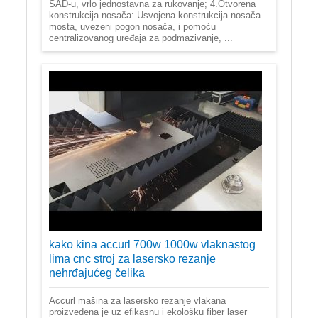
SAD-u, vrlo jednostavna za rukovanje; 4.Otvorena
konstrukcija nosača: Usvojena konstrukcija nosača
mosta, uvezeni pogon nosača, i pomoću
centralizovanog uređaja za podmazivanje, ...
kako kina accurl 700w 1000w vlaknastog
lima cnc stroj za lasersko rezanje
nehrđajućeg čelika
Accurl mašina za lasersko rezanje vlakana
proizvedena je uz efikasnu i ekološku fiber laser