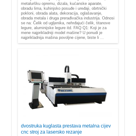
metaluršku opremu, dizala, kućanske aparate,
obradu lima, kuhinjsko posuđe i uređaji, obrtnički
pokloni, obrada alata, dekoracija, oglašavanje,
obrada metala i druga prerađivačka industrija. Odnosi
se na: Čelik od ugljenika, nehrđajući čelik, titanove
legure, aluminijske legure itd. FAQ Q1: Koji je za
mene najprikladniji model mašine? U ponudi je
najprikladnija mašina povoljne cijene, biste li ...
dvostruka kuglasta prestava metalna cijev
cnc stroj za lasersko rezanje