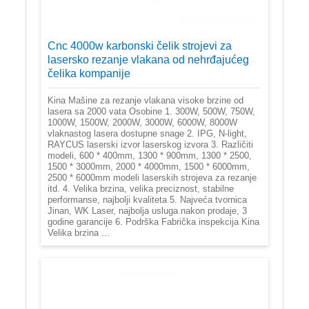
Cnc 4000w karbonski čelik strojevi za
lasersko rezanje vlakana od nehrđajućeg
čelika kompanije
Kina Mašine za rezanje vlakana visoke brzine od
lasera sa 2000 vata Osobine 1. 300W, 500W, 750W,
1000W, 1500W, 2000W, 3000W, 6000W, 8000W
vlaknastog lasera dostupne snage 2. IPG, N-light,
RAYCUS laserski izvor laserskog izvora 3. Različiti
modeli, 600 * 400mm, 1300 * 900mm, 1300 * 2500,
1500 * 3000mm, 2000 * 4000mm, 1500 * 6000mm,
2500 * 6000mm modeli laserskih strojeva za rezanje
itd. 4. Velika brzina, velika preciznost, stabilne
performanse, najbolji kvaliteta 5. Najveća tvornica
Jinan, WK Laser, najbolja usluga nakon prodaje, 3
godine garancije 6. Podrška Fabrička inspekcija Kina
Velika brzina ...