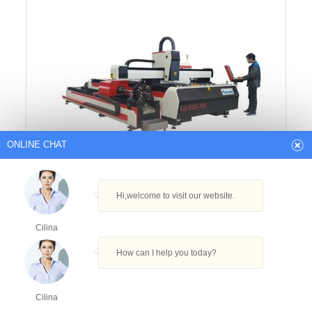
ONLINE CHAT
napredni raytools rezanje glave cnc vlakno
lasersko rezanje stroj cnc čelični laserski rezač
Hi,welcome to visit our website.
Cilina
How can I help you today?
Cilina