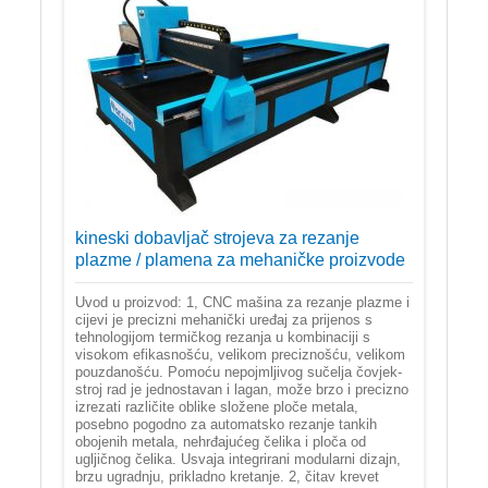
kineski dobavljač strojeva za rezanje
plazme / plamena za mehaničke proizvode
Uvod u proizvod: 1, CNC mašina za rezanje plazme i
cijevi je precizni mehanički uređaj za prijenos s
tehnologijom termičkog rezanja u kombinaciji s
visokom efikasnošću, velikom preciznošću, velikom
pouzdanošću. Pomoću nepojmljivog sučelja čovjek-
stroj rad je jednostavan i lagan, može brzo i precizno
izrezati različite oblike složene ploče metala,
posebno pogodno za automatsko rezanje tankih
obojenih metala, nehrđajućeg čelika i ploča od
ugljičnog čelika. Usvaja integrirani modularni dizajn,
brzu ugradnju, prikladno kretanje. 2, čitav krevet