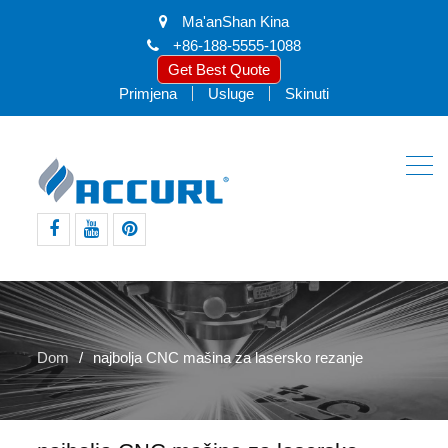
Ma'anShan Kina
+86-188-5555-1088
Get Best Quote
Primjena
Usluge
Skinuti
facebook
youtube
pinterest
Dom
najbolja CNC mašina za lasersko rezanje