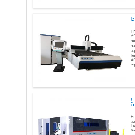
la
Pr
AC
ma
au
eq
fu
AC
eq
p
če
Pr
pu
La
če