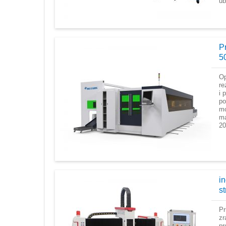
ub
P
5
Op
re
i 
po
mo
ma
20
i
s
Pr
zr
pr