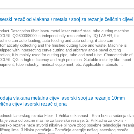
serski rezač od vlakana / metala / stroj za rezanje čeličnih cijevi
oduct Description fiber laser/ metal laser cutter/ steel tube cutting machine
CURL-QG6000/8000 is independently researched by JQ LASER, this
chine can auto-loading, auto-feeding and auto-cutting; it also can
tomatically collecting and the finished cutting tube and waste. Machine is
uipped with intersecting curve cutting and arbitrary angle bevel cutting
nction; it is mainly used for cutting pipe, tube and oval tube. Characteristic of
CURL-QG is high-efficiency and high-precision. Suitable industry like: sport
uipment, tube industry, medical equipment, etc. Applicable materials ...
rodaja vlakana metalna cijev laserski stroj za rezanje 10mm
lična cijev laserski rezač cijena
ednosti laserskog rezača Fiber: 1.Velika efikasnost - Brza brzina sečenja dva
ta je veća od obične mašine za lasersko rezanje. 2. Prikladna za okoliš -
sersko rezanje neće stvoriti nikakve plinove zbog posebne tehnologije rezanj
ličnog lima. 3.Niska potrošnja - Potrošnja energije našeg laserskog rezača