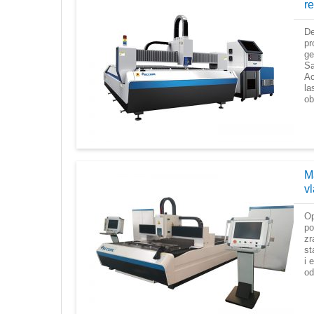
r
De
pr
ge
Sa
Ac
la
ob
M
v
Op
po
zr
st
i 
od