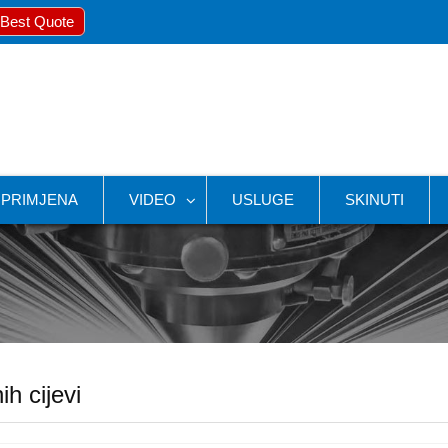
 Best Quote
PRIMJENA
VIDEO
USLUGE
SKINUTI
h cijevi