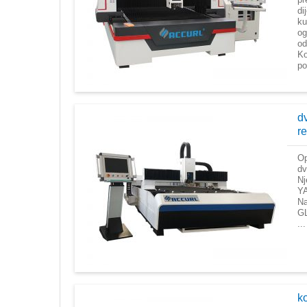
di
ku
og
od
Ko
po
d
r
Op
dv
Nj
YA
Na
GL
...
ko