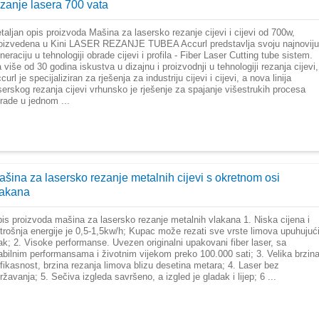
ezanje lasera 700 vata
taljan opis proizvoda Mašina za lasersko rezanje cijevi i cijevi od 700w,
oizvedena u Kini LASER REZANJE TUBEA Accurl predstavlja svoju najnoviju
neraciju u tehnologiji obrade cijevi i profila - Fiber Laser Cutting tube sistem.
 više od 30 godina iskustva u dizajnu i proizvodnji u tehnologiji rezanja cijevi,
curl je specijaliziran za rješenja za industriju cijevi i cijevi, a nova linija
serskog rezanja cijevi vrhunsko je rješenje za spajanje višestrukih procesa
rade u jednom ...
ašina za lasersko rezanje metalnih cijevi s okretnom osi
lakana
is proizvoda mašina za lasersko rezanje metalnih vlakana 1. Niska cijena i
trošnja energije je 0,5-1,5kw/h; Kupac može rezati sve vrste limova upuhujuć
ak; 2. Visoke performanse. Uvezen originalni upakovani fiber laser, sa
abilnim performansama i životnim vijekom preko 100.000 sati; 3. Velika brzin
efikasnost, brzina rezanja limova blizu desetina metara; 4. Laser bez
ržavanja; 5. Sečiva izgleda savršeno, a izgled je gladak i lijep; 6 ...