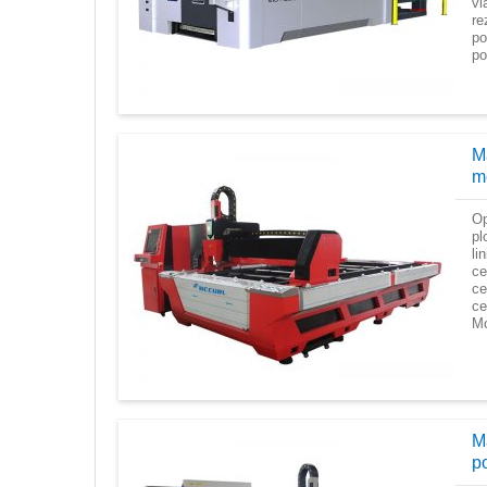
vl
re
po
po
M
m
Op
pl
li
ce
ce
ce
Mo
Ma
p