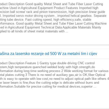
oduct Description Good quality Metal Sheet and Tube Fiber Laser Cutting
chine Used in Agricultural Equipment Product Features Imported high
ecision ball screw/ rack and pinion transmission, high precision linear guide
il. Imported servo motor driving system , imported helical gearbox. Separate
tting tube device. Fast cutting speed, high efficiency,safe, stable
rformance. Good quality Metal Sheet and Tube Fiber Laser Cutting Machine
ed in Agricultural Equipment Technical Data Applicable Materials Mainly
plied to all kinds of sheet metal materials with ...
ašina za lasersko rezanje od 500 W za metalni lim i cijev
oduct Description Feature 1 Gantry type double driving CNC control
stem,high temperature quenched welded body with high strength,do
formation during long time working process 2 Wide working format for various
tal plates cutting 3 There is no need of auxiliary gas,air is OK,fiber Optical
th is easy to operate with low cost,no need to adjust optical path like others 4
e laser beam is fine,thus the cutting edge is delicate without burrs and
formation.Suitable for precise cutting for medical devices,superior ...