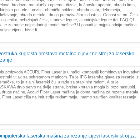
jelove, brodove, metaluršku opremu, dizala, kućanske aparate, obradu lima,
hinjsko posuđe i uređaji, obrtnički pokloni, obrada alata, dekoracija,
lašavanje, obrada metala i druga prerađivačka industrija. Odnosi se na: Čelik
 ugljenika, nehrđajući čelik, titanove legure, aluminijske legure itd. FAQ Q1:
ji je za mene najprikladniji model mašine? U ponudi je najprikladnija mašina
voljne cijene, biste li ...
vostruka kuglasta prestava metalna cijev cnc stroj za lasersko
ezanje
is proizvoda ACCURL Fiber Laser je u našoj kompaniji kombinovan inovativn
ostruki vijak sa pokretanom maticom. Tu je IPG laserska glava za rezanje iz
emačke, to je sjajni laserski čul u radu sa stabilnim radom. A tu je i
SKAWA drvo servo na dvije strane, brzina kretanja mogla bi brzo nastupiti.
 druge načine, Accurl Fiber Laser mašina je dobra mašina za rezanje metala.
 Fiber Laser cilja na industriju reklamiranja, imamo savršen kvalitet rezanja i
mpjuterska laserska mašina za rezanje cijevi laserski stroj za