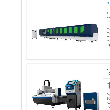
P
1.
ši
pr
du
st
ma
ra
te
di
vr
i 
Op
ci
št
Po
10
Ka
i 