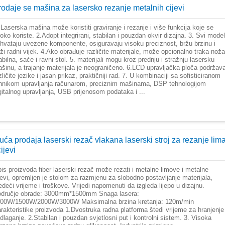
rodaje se mašina za lasersko rezanje metalnih cijevi
 Laserska mašina može koristiti graviranje i rezanje i više funkcija koje se
roko koriste. 2.Adopt integrirani, stabilan i pouzdan okvir dizajna. 3. Svi model
ihvataju uvezene komponente, osiguravaju visoku preciznost, bržu brzinu i
ži radni vijek. 4.Ako obrađuje različite materijale, može opcionalno traka noža
abilna, saće i ravni stol. 5. materijali mogu kroz prednju i stražnju lasersku
šinu, a trajanje materijala je neograničeno. 6.LCD upravljačka ploča podržav
zličite jezike i jasan prikaz, praktičniji rad. 7. U kombinaciji sa sofisticiranom
hnikom upravljanja računarom, preciznim mašinama, DSP tehnologijom
gitalnog upravljanja, USB prijenosom podataka i ...
uća prodaja laserski rezač vlakana laserski stroj za rezanje lim
cijevi
is proizvoda fiber laserski rezač može rezati i metalne limove i metalne
jevi, opremljen je stolom za razmjenu za slobodno postavljanje materijala,
edeći vrijeme i troškove. Vrijedi napomenuti da izgleda lijepo u dizajnu.
dručje obrade: 3000mm*1500mm Snaga lasera:
00W/1500W/2000W/3000W Maksimalna brzina kretanja: 120m/min
rakteristike proizvoda 1.Dvostruka radna platforma štedi vrijeme za hranjenje
odlaganje. 2.Stabilan i pouzdan svjetlosni put i kontrolni sistem. 3. Visoka