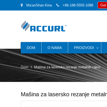
Ma'anShan Kina
+86-188-5555-1088
Get
DOM
O NAMA
PROIZVODI
Dom
Mašina za lasersko rezanje metalnih cijevi
Mašina za lasersko rezanje metalni