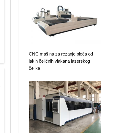
CNC mašina za rezanje ploča od
lakih čeličnih vlakana laserskog
čelika
i
a