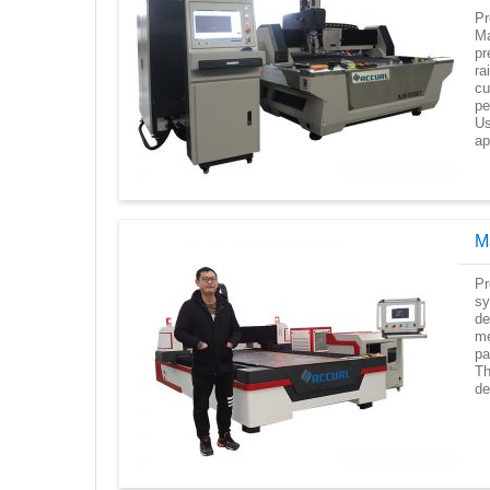
Pr
Ma
pr
ra
cu
pe
Us
ap
M
Pr
sy
de
me
pa
Th
de