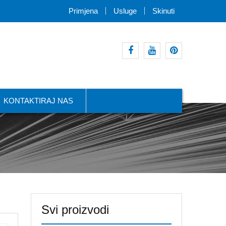
Primjena
Usluge
Skinuti
facebook
youtube
pinterest
KONTAKTIRAJ NAS
Svi proizvodi