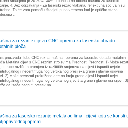
akana smanjena je za 20% -30% u odnosu na običnu mašinu za lasersko
zanje. 4.Bez održavanja - Za laserski rezač vlakana, reflektivna sočiva nisu
trebna. To će vam pomoći uštedjeti puno vremena kad je optička staza
dešena ...
ašina za rezanje cijevi i CNC oprema za lasersku obradu
etalnih ploča
is proizvoda Tube CNC rezna mašina i oprema za lasersku obradu metalnih
oča Metalna cijev s CNC reznim strojevima Prednosti Prednosti 1) Može rezat
nije i rupe različitih promjera iz različitih smjerova na cijevi i ispuniti uvjete
ntrifugalnog i necentrifugalnog vertikalnog presijeka grane i glavne osovina
vi. 2) Može prerezati prekrižene crte na kraju grane cijevi i ispuniti uvjet
ntrifugalnog i necentrifugalnog vertikalnog sjecišta grane i glavne osi cijevi. 3)
že da iseče nagnuti presek na ...
šina za lasersko rezanje metala od lima i cijevi koja se koristi 
oljoprivrednoj opremi