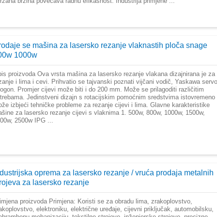
rzana brzina povećava radnu efikasnost. Industrija primjene ...
rodaje se mašina za lasersko rezanje vlaknastih ploča snage
00w 1000w
is proizvoda Ova vrsta mašina za lasersko rezanje vlakana dizajnirana je za
zanje i lima i cevi. Prihvatio se tajvanski poznati vijčani vodič, Yaskawa serv
pogon. Promjer cijevi može biti i do 200 mm. Može se prilagoditi različitim
trebama. Jedinstveni dizajn s rotacijskim pomoćnim sredstvima istovremeno
že izbjeći tehničke probleme za rezanje cijevi i lima. Glavne karakteristike
šine za lasersko rezanje cijevi s vlaknima 1. 500w, 800w, 1000w, 1500w,
00w, 2500w IPG ...
ndustrijska oprema za lasersko rezanje / vruća prodaja metalnih
trojeva za lasersko rezanje
imjena proizvoda Primjena: Koristi se za obradu lima, zrakoplovstvo,
akoplovstvo, elektroniku, električne uređaje, cijevni priključak, automobilsku,
ehrambenu mehanizaciju, tekstilne strojeve, inženjerske strojeve, precizne